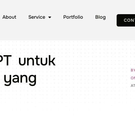
About
Service
Portfolio
Blog
CON
PT untuk
B
 yang
O
A