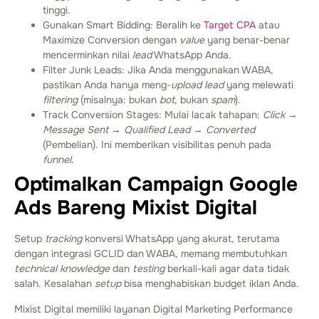
tinggi.
Gunakan Smart Bidding: Beralih ke
Target CPA
atau
Maximize Conversion dengan
value
yang benar-benar
mencerminkan nilai
lead
WhatsApp Anda.
Filter Junk Leads: Jika Anda menggunakan WABA,
pastikan Anda hanya meng-
upload
lead
yang melewati
filtering
(misalnya: bukan
bot
, bukan
spam
).
Track Conversion Stages: Mulai lacak tahapan:
Click
→
Message Sent
→
Qualified Lead
→
Converted
(Pembelian). Ini memberikan visibilitas penuh pada
funnel
.
Optimalkan Campaign Google
Ads Bareng Mixist Digital
Setup
tracking
konversi WhatsApp yang akurat, terutama
dengan integrasi GCLID dan WABA, memang membutuhkan
technical knowledge
dan
testing
berkali-kali agar data tidak
salah. Kesalahan
setup
bisa menghabiskan budget iklan Anda.
Mixist Digital memiliki layanan Digital Marketing Performance