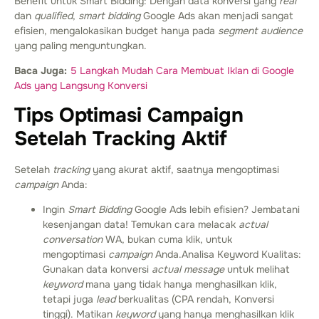
Benefit untuk Smart Bidding: Dengan data konversi yang
real
dan
qualified
,
smart bidding
Google Ads akan menjadi sangat
efisien, mengalokasikan budget hanya pada
segment audience
yang paling menguntungkan.
Baca Juga:
5 Langkah Mudah Cara Membuat Iklan di Google
Ads yang Langsung Konversi
Tips Optimasi Campaign
Setelah Tracking Aktif
Setelah
tracking
yang akurat aktif, saatnya mengoptimasi
campaign
Anda:
Ingin
Smart Bidding
Google Ads lebih efisien? Jembatani
kesenjangan data! Temukan cara melacak
actual
conversation
WA, bukan cuma klik, untuk
mengoptimasi
campaign
Anda.
Analisa Keyword Kualitas:
Gunakan data konversi
actual message
untuk melihat
keyword
mana yang tidak hanya menghasilkan klik,
tetapi juga
lead
berkualitas (CPA rendah, Konversi
tinggi). Matikan
keyword
yang hanya menghasilkan klik