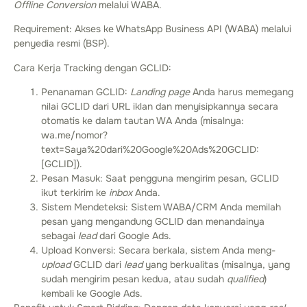
Offline Conversion
melalui WABA.
Requirement: Akses ke WhatsApp Business API (WABA) melalui
penyedia resmi (BSP).
Cara Kerja Tracking dengan GCLID:
Penanaman GCLID:
Landing page
Anda harus memegang
nilai GCLID dari URL iklan dan menyisipkannya secara
otomatis ke dalam tautan WA Anda (misalnya:
wa.me/nomor?
text=Saya%20dari%20Google%20Ads%20GCLID:
[GCLID]
).
Pesan Masuk: Saat pengguna mengirim pesan, GCLID
ikut terkirim ke
inbox
Anda.
Sistem Mendeteksi: Sistem WABA/CRM Anda memilah
pesan yang mengandung GCLID dan menandainya
sebagai
lead
dari Google Ads.
Upload Konversi: Secara berkala, sistem Anda meng-
upload
GCLID dari
lead
yang berkualitas (misalnya, yang
sudah mengirim pesan kedua, atau sudah
qualified
)
kembali ke Google Ads.