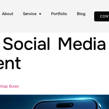
About
Service
Portfolio
Blog
CON
:
Social Media
nt
etiap Bulan