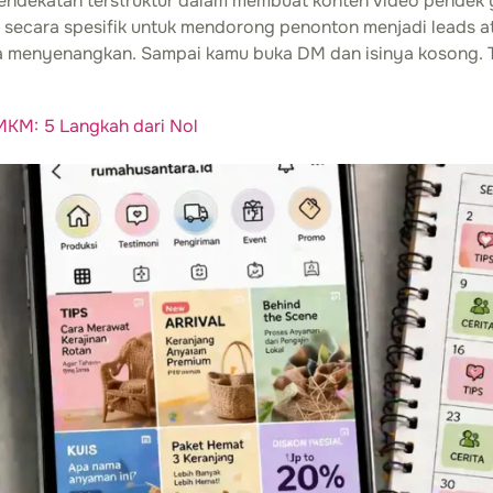
 pendekatan terstruktur dalam membuat konten video pendek
ng secara spesifik untuk mendorong penonton menjadi leads 
asa menyenangkan. Sampai kamu buka DM dan isinya kosong. T
MKM: 5 Langkah dari Nol