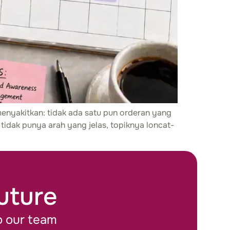
menyakitkan: tidak ada satu pun orderan yang
tidak punya arah yang jelas, topiknya loncat-
Future
o our team