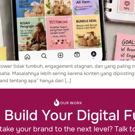
ollower tidak tumbuh, engagement stagnan, dan yang paling 
saha. Masalahnya lebih sering karena konten yang diposting 
rand tentang apa” hanya dari […]
OUR WORK
 Build Your Digital 
take your brand to the next level? Talk t