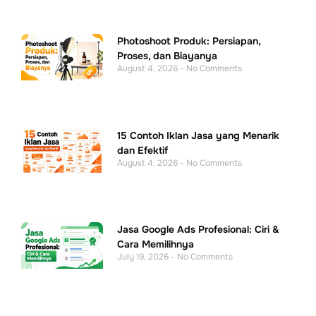
15 Contoh Iklan Jasa yang Menarik
dan Efektif
August 4, 2026
No Comments
Jasa Google Ads Profesional: Ciri &
Cara Memilihnya
July 19, 2026
No Comments
Cara Bikin Chatbot WhatsApp AI
dengan n8n dari Nol
July 17, 2026
No Comments
OUR WORK
Let’s Build Your Digital