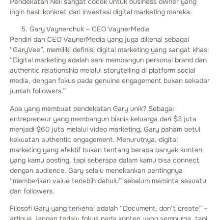
Pendekatan Neil sangat cocok untuk business owner yang
ingin hasil konkret dari investasi digital marketing mereka.
Gary Vaynerchuk – CEO VaynerMedia
Pendiri dan CEO VaynerMedia yang juga dikenal sebagai
“GaryVee”, memiliki definisi digital marketing yang sangat khas:
“Digital marketing adalah seni membangun personal brand dan
authentic relationship melalui storytelling di platform social
media, dengan fokus pada genuine engagement bukan sekadar
jumlah followers.”
Apa yang membuat pendekatan Gary unik? Sebagai
entrepreneur yang membangun bisnis keluarga dari $3 juta
menjadi $60 juta melalui video marketing, Gary paham betul
kekuatan authentic engagement. Menurutnya, digital
marketing yang efektif bukan tentang berapa banyak konten
yang kamu posting, tapi seberapa dalam kamu bisa connect
dengan audience. Gary selalu menekankan pentingnya
“memberikan value terlebih dahulu” sebelum meminta sesuatu
dari followers.
Filosofi Gary yang terkenal adalah “Document, don’t create” –
artinya, jangan terlalu fokus pada konten yang sempurna, tapi