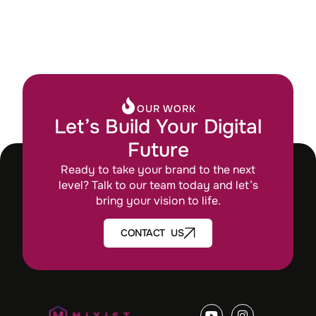
OUR WORK
Let’s Build Your Digital
Future
Ready to take your brand to the next
level? Talk to our team today and let’s
bring your vision to life.
CONTACT US