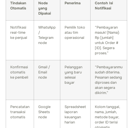
Tindakan
Node
Penerima
Contoh Isi
Otomatis
yang
Notifikasi
Dipakai
Notifikasi
WhatsApp
Pemilik toko
“Pembayaran
real-time
/
atau tim
masuk! [Nama]:
ke penjual
Telegram
operasional
Rp [jumlah]
node
untuk Order #
[ID]. Segera
proses.”
Konfirmasi
Gmail /
Pelanggan
“Pembayaranmu
otomatis
Email
yang baru
sudah diterima.
ke pembeli
node
selesai
Pesanan sedang
bayar
diproses dan
akan segera
dikirim.”
Pencatatan
Google
Spreadsheet
Kolom tanggal,
transaksi
Sheets
laporan
nama, jumlah,
otomatis
node
keuangan
metode bayar,
harian
order ID terisi
otomatis