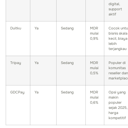
digital,
support
aktif
Duitku
Ya
Sedang
MDR
Cocok unt
mulai
bisnis skala
0,9%
kecil, biaya
lebih
terjangkau
Tripay
Ya
Sedang
MDR
Populer di
mulai
komunitas
0,5%
reseller dan
marketplac
GDCPay
Ya
Sedang
MDR
Opsi yang
mulai
makin
0,6%
populer
sejak 2025,
harga
kompetitif