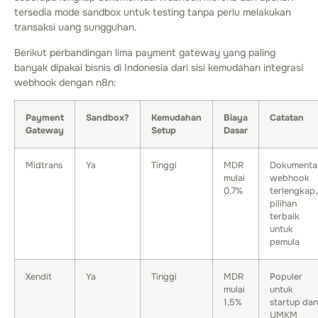
tersedia mode sandbox untuk testing tanpa perlu melakukan
transaksi uang sungguhan.
Berikut perbandingan lima payment gateway yang paling
banyak dipakai bisnis di Indonesia dari sisi kemudahan integrasi
webhook dengan n8n:
Payment
Sandbox?
Kemudahan
Biaya
Catatan
Gateway
Setup
Dasar
Midtrans
Ya
Tinggi
MDR
Dokumenta
mulai
webhook
0,7%
terlengkap,
pilihan
terbaik
untuk
pemula
Xendit
Ya
Tinggi
MDR
Populer
mulai
untuk
1,5%
startup dan
UMKM