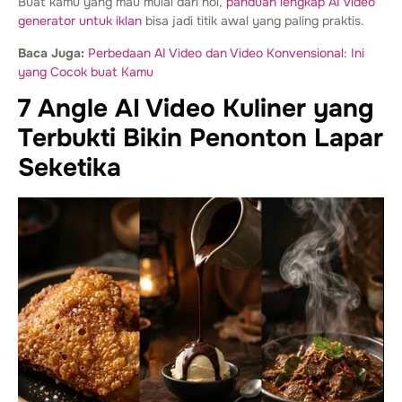
Buat kamu yang mau mulai dari nol,
panduan lengkap AI video
generator untuk iklan
bisa jadi titik awal yang paling praktis.
Baca Juga:
Perbedaan AI Video dan Video Konvensional: Ini
yang Cocok buat Kamu
7 Angle AI Video Kuliner yang
Terbukti Bikin Penonton Lapar
Seketika