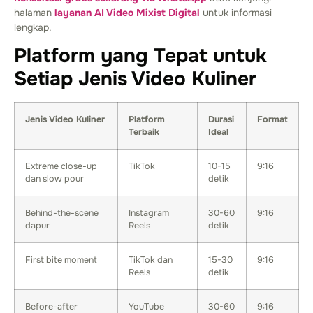
halaman
layanan AI Video Mixist Digital
untuk informasi
lengkap.
Platform yang Tepat untuk
Setiap Jenis Video Kuliner
Jenis Video Kuliner
Platform
Durasi
Format
Terbaik
Ideal
Extreme close-up
TikTok
10-15
9:16
dan slow pour
detik
Behind-the-scene
Instagram
30-60
9:16
dapur
Reels
detik
First bite moment
TikTok dan
15-30
9:16
Reels
detik
Before-after
YouTube
30-60
9:16