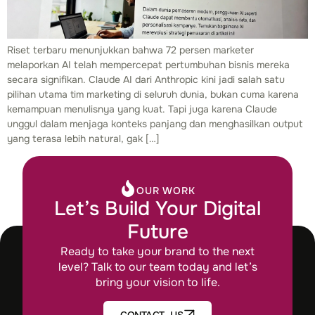
Riset terbaru menunjukkan bahwa 72 persen marketer
melaporkan AI telah mempercepat pertumbuhan bisnis mereka
secara signifikan. Claude AI dari Anthropic kini jadi salah satu
pilihan utama tim marketing di seluruh dunia, bukan cuma karena
kemampuan menulisnya yang kuat. Tapi juga karena Claude
unggul dalam menjaga konteks panjang dan menghasilkan output
yang terasa lebih natural, gak […]
OUR WORK
Let’s Build Your Digital
Future
Ready to take your brand to the next
level? Talk to our team today and let’s
bring your vision to life.
CONTACT US