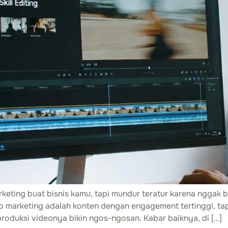
eting buat bisnis kamu, tapi mundur teratur karena nggak b
marketing adalah konten dengan engagement tertinggi, tapi
produksi videonya bikin ngos-ngosan. Kabar baiknya, di […]