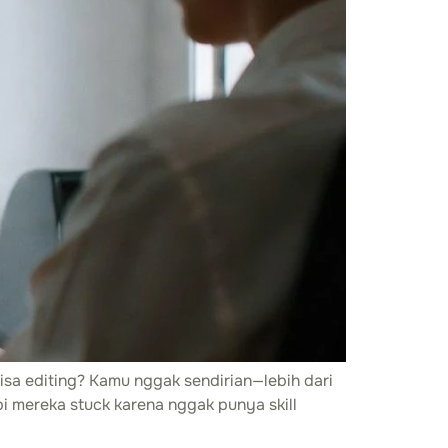
isa editing? Kamu nggak sendirian—lebih dari
 mereka stuck karena nggak punya skill