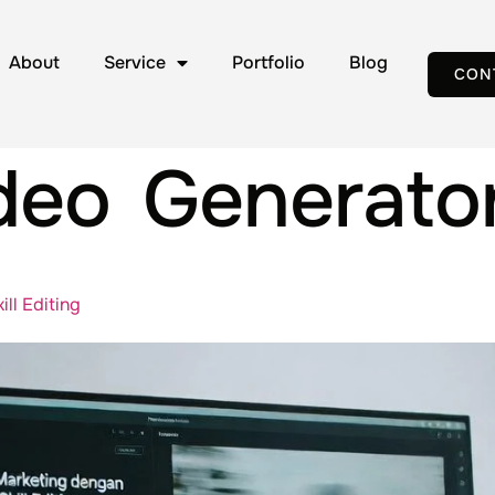
About
Service
Portfolio
Blog
CON
deo Generato
ll Editing