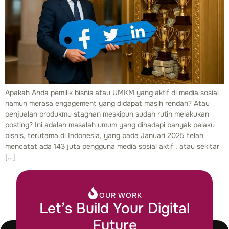
Apakah Anda pemilik bisnis atau UMKM yang aktif di media sosial
namun merasa engagement yang didapat masih rendah? Atau
penjualan produkmu stagnan meskipun sudah rutin melakukan
posting? Ini adalah masalah umum yang dihadapi banyak pelaku
bisnis, terutama di Indonesia, yang pada Januari 2025 telah
mencatat ada 143 juta pengguna media sosial aktif , atau sekitar
[…]
OUR WORK
Let’s Build Your Digital
Future