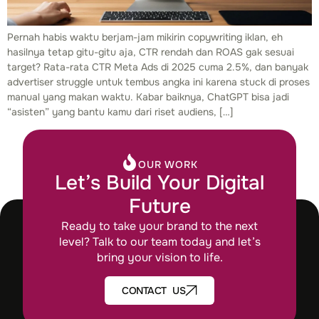
Pernah habis waktu berjam-jam mikirin copywriting iklan, eh
hasilnya tetap gitu-gitu aja, CTR rendah dan ROAS gak sesuai
target? Rata-rata CTR Meta Ads di 2025 cuma 2.5%, dan banyak
advertiser struggle untuk tembus angka ini karena stuck di proses
manual yang makan waktu. Kabar baiknya, ChatGPT bisa jadi
“asisten” yang bantu kamu dari riset audiens, […]
OUR WORK
Let’s Build Your Digital
Future
Ready to take your brand to the next
level? Talk to our team today and let’s
bring your vision to life.
CONTACT US