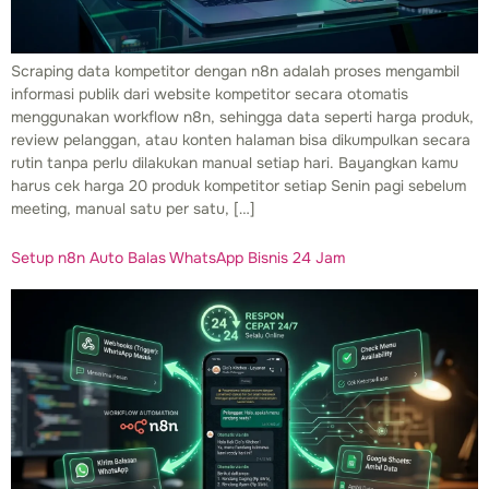
Scraping data kompetitor dengan n8n adalah proses mengambil
informasi publik dari website kompetitor secara otomatis
menggunakan workflow n8n, sehingga data seperti harga produk,
review pelanggan, atau konten halaman bisa dikumpulkan secara
rutin tanpa perlu dilakukan manual setiap hari. Bayangkan kamu
harus cek harga 20 produk kompetitor setiap Senin pagi sebelum
meeting, manual satu per satu, […]
Setup n8n Auto Balas WhatsApp Bisnis 24 Jam