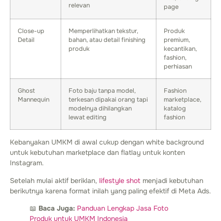
relevan
page
Close-up
Memperlihatkan tekstur,
Produk
Detail
bahan, atau detail finishing
premium,
produk
kecantikan,
fashion,
perhiasan
Ghost
Foto baju tanpa model,
Fashion
Mannequin
terkesan dipakai orang tapi
marketplace,
modelnya dihilangkan
katalog
lewat editing
fashion
Kebanyakan UMKM di awal cukup dengan white background
untuk kebutuhan marketplace dan flatlay untuk konten
Instagram.
Setelah mulai aktif beriklan,
lifestyle shot
menjadi kebutuhan
berikutnya karena format inilah yang paling efektif di Meta Ads.
📖
Baca Juga:
Panduan Lengkap Jasa Foto
Produk untuk UMKM Indonesia