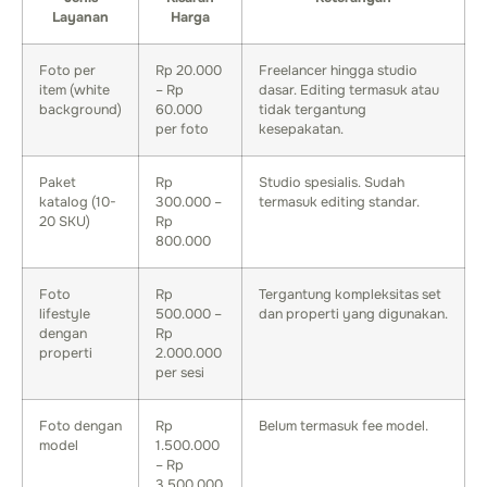
Layanan
Harga
Foto per
Rp 20.000
Freelancer hingga studio
item (white
– Rp
dasar. Editing termasuk atau
background)
60.000
tidak tergantung
per foto
kesepakatan.
Paket
Rp
Studio spesialis. Sudah
katalog (10-
300.000 –
termasuk editing standar.
20 SKU)
Rp
800.000
Foto
Rp
Tergantung kompleksitas set
lifestyle
500.000 –
dan properti yang digunakan.
dengan
Rp
properti
2.000.000
per sesi
Foto dengan
Rp
Belum termasuk fee model.
model
1.500.000
– Rp
3.500.000