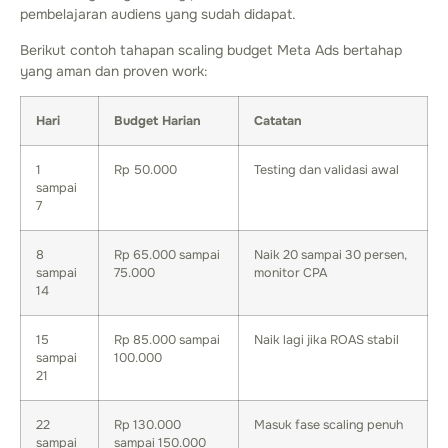
pembelajaran audiens yang sudah didapat.
Berikut contoh tahapan scaling budget Meta Ads bertahap
yang aman dan proven work:
Hari
Budget Harian
Catatan
1
Rp 50.000
Testing dan validasi awal
sampai
7
8
Rp 65.000 sampai
Naik 20 sampai 30 persen,
sampai
75.000
monitor CPA
14
15
Rp 85.000 sampai
Naik lagi jika ROAS stabil
sampai
100.000
21
22
Rp 130.000
Masuk fase scaling penuh
sampai
sampai 150.000